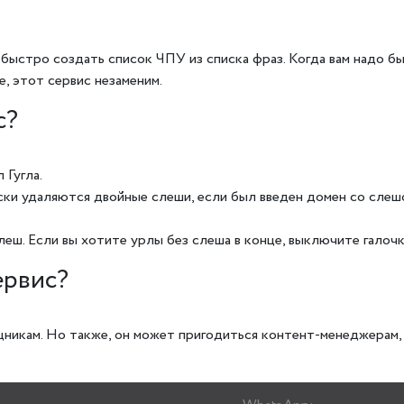
быстро создать список ЧПУ из списка фраз. Когда вам надо бы
e, этот сервис незаменим.
с?
 Гугла.
ски удаляются двойные слеши, если был введен домен со слешо
еш. Если вы хотите урлы без слеша в конце, выключите галочк
ервис?
никам. Но также, он может пригодиться контент-менеджерам,