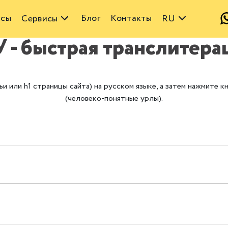
йсы
Блог
Контакты
Сервисы
RU
 - быстрая транслитера
и или h1 страницы сайта) на русском языке, а затем нажмите 
(человеко-понятные урлы).