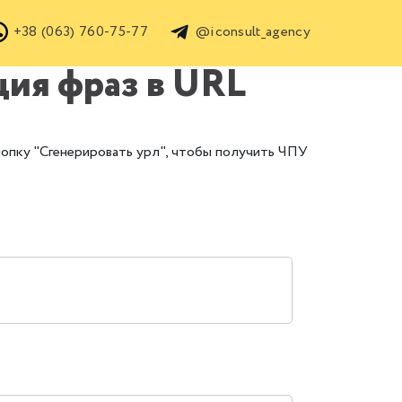
+38 (063) 760-75-77
@iconsult_agency
ция фраз в URL
кнопку "Сгенерировать урл", чтобы получить ЧПУ